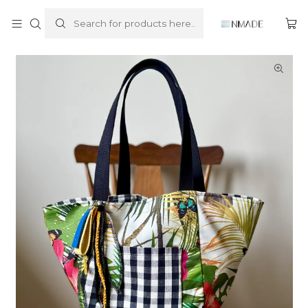
Home
tote bag
Vichy Up
Vichy Up - Pantanal