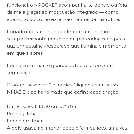
funcional, o NPOCKET acompanha-te dentro ou fora
da mala graças ao mosquetão integrado — como
acessório ou como extensão natural da tua rotina.
Forrado inteiramente a pele, com um interior
sempre brilhante (dourado ou prateado), cada peça
traz um detalhe inesperado que ilumina o momento
em que a abres.
Fecha com íman e guarda os teus cartões com
segurança.
O nome nasce de
“un pocket”
, ligado ao universo
NMADE e ao handmade que define cada criação.
Dimensões: L 10,50 cm x A 8 cm
Pele legitima
Fecho em Iman
A pele usada no interior pode diferir da foto, uma vez