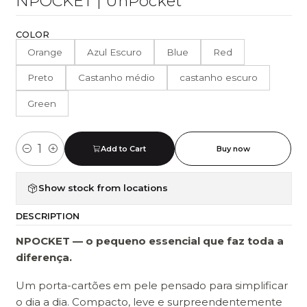
NPOCKET | UnPocket
COLOR
Orange
Azul Escuro
Blue
Red
Preto
Castanho médio
castanho escuro
Green
Add to Cart
Buy now
Quantity
Show stock from locations
DESCRIPTION
NPOCKET — o pequeno essencial que faz toda a
diferença.
Um porta-cartões em pele pensado para simplificar
o dia a dia. Compacto, leve e surpreendentemente