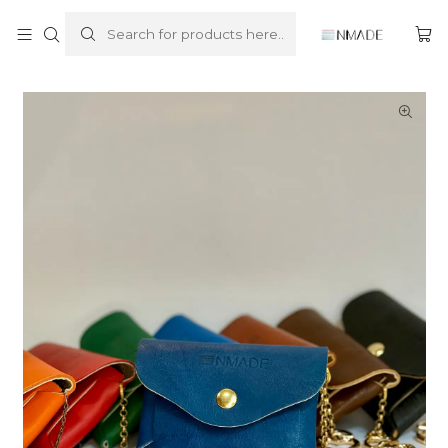
Home
Purse, Pocket and Key Chains
NPOCKET | UnPocket