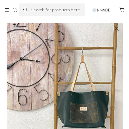
Home
tote bag
Leather Collection - the tote (green)