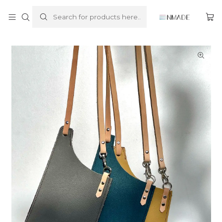
Home
Crossbody | Tiracolo
Crossbody Leather Two Colors