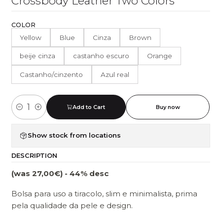
Crossbody Leather Two Colors
COLOR
Yellow
Blue
Cinza
Brown
beije cinza
castanho escuro
Orange
Castanho/cinzento
Azul real
Add to Cart
Buy now
Quantity
Show stock from locations
DESCRIPTION
(was 27,00€) - 44% desc
Bolsa para uso a tiracolo, slim e minimalista, prima
pela qualidade da pele e design.