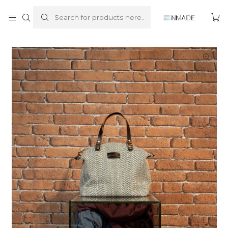
Home
Handbag
City Bag
City Bag Small - Fall/24 Spine Blue