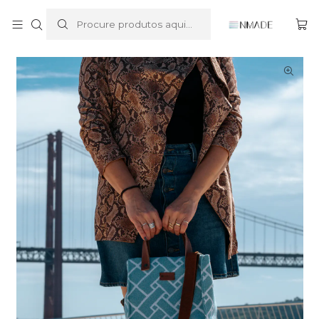
Início
Tote Bag
Timeless ToteBag
Timeless Tote >> 18