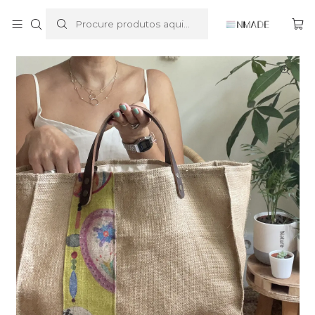
Início
Last but not Least
Saco em Juta Boho