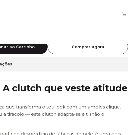
 POWER #3
onar ao Carrinho
Comprar agora
zações
 A clutch que veste atitude
a que transforma o teu look com um simples clique.
 a tiracolo — esta clutch adapta-se a ti (não o
 partir de desperdício de fábricas de pele, é uma peça