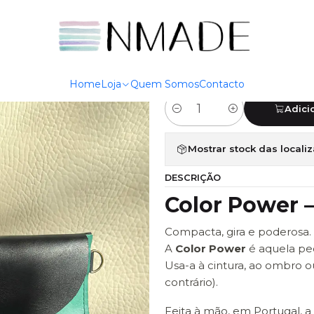
Início
Clutch
Clutch Color POWER #3
|
Clutch Color
Home
Loja
Quem Somos
Contacto
Adici
Quantidade
Mostrar stock das locali
DESCRIÇÃO
Color Power –
Compacta, gira e poderosa.
A
Color Power
é aquela peç
Usa-a à cintura, ao ombro ou
contrário).
Feita à mão, em Portugal, a