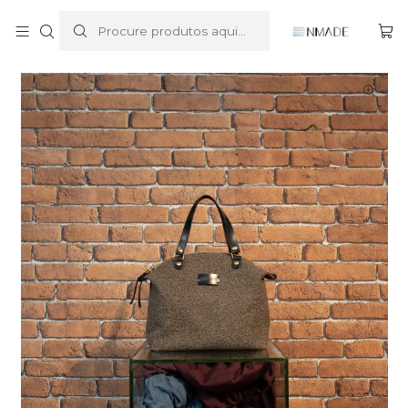
Início
Handbag
City Bag
City Bag Small - Fall/24 Brown