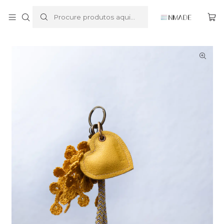
Início
Bag Charms | Porta-Chaves
Bag Charm Yellow Heart